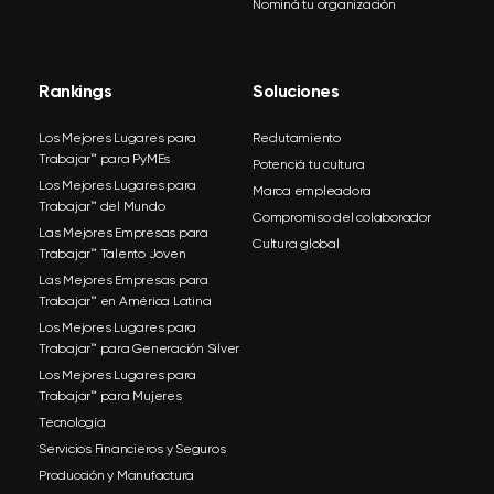
Nominá tu organización
Rankings
Soluciones
Los Mejores Lugares para
Reclutamiento
Trabajar™ para PyMEs
Potenciá tu cultura
Los Mejores Lugares para
Marca empleadora
Trabajar™ del Mundo
Compromiso del colaborador
Las Mejores Empresas para
Cultura global
Trabajar™ Talento Joven
Las Mejores Empresas para
Trabajar™ en América Latina
Los Mejores Lugares para
Trabajar™ para Generación Silver
Los Mejores Lugares para
Trabajar™ para Mujeres
Tecnología
Servicios Financieros y Seguros
Producción y Manufactura