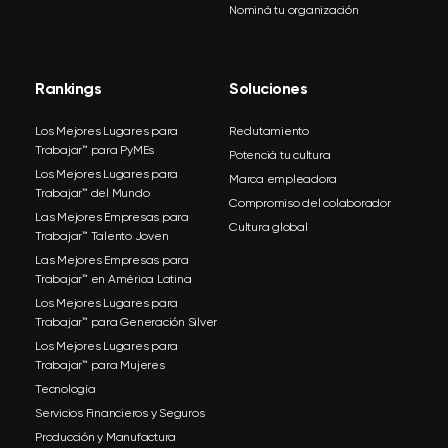
Nominá tu organización
Rankings
Soluciones
Los Mejores Lugares para
Reclutamiento
Trabajar™ para PyMEs
Potenciá tu cultura
Los Mejores Lugares para
Marca empleadora
Trabajar™ del Mundo
Compromiso del colaborador
Las Mejores Empresas para
Cultura global
Trabajar™ Talento Joven
Las Mejores Empresas para
Trabajar™ en América Latina
Los Mejores Lugares para
Trabajar™ para Generación Silver
Los Mejores Lugares para
Trabajar™ para Mujeres
Tecnología
Servicios Financieros y Seguros
Producción y Manufactura