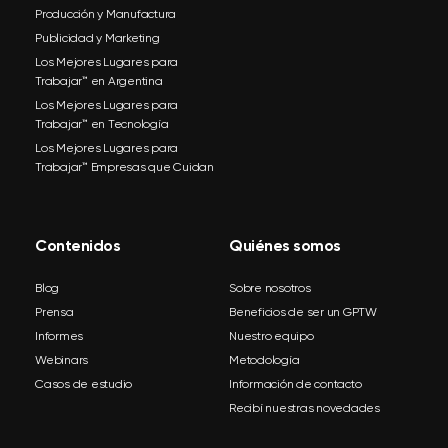
Producción y Manufactura
Publicidad y Marketing
Los Mejores Lugares para
Trabajar™ en Argentina
Los Mejores Lugares para
Trabajar™ en Tecnología
Los Mejores Lugares para
Trabajar™ Empresas que Cuidan
Contenidos
Quiénes somos
Blog
Sobre nosotros
Prensa
Beneficios de ser un GPTW
Informes
Nuestro equipo
Webinars
Metodología
Casos de estudio
Información de contacto
Recibí nuestras novedades