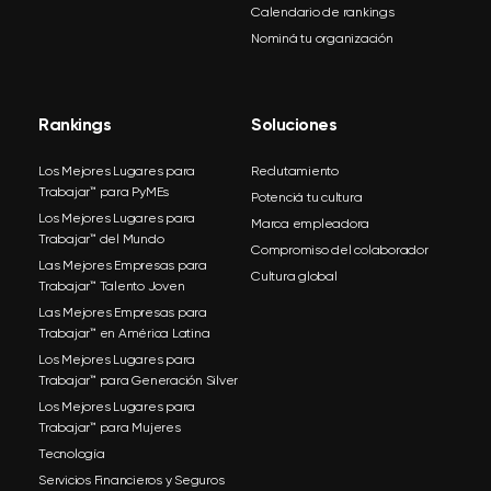
Calendario de rankings
Nominá tu organización
Rankings
Soluciones
Los Mejores Lugares para
Reclutamiento
Trabajar™ para PyMEs
Potenciá tu cultura
Los Mejores Lugares para
Marca empleadora
Trabajar™ del Mundo
Compromiso del colaborador
Las Mejores Empresas para
Cultura global
Trabajar™ Talento Joven
Las Mejores Empresas para
Trabajar™ en América Latina
Los Mejores Lugares para
Trabajar™ para Generación Silver
Los Mejores Lugares para
Trabajar™ para Mujeres
Tecnología
Servicios Financieros y Seguros