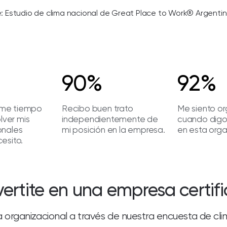
: Estudio de clima nacional de Great Place to Work® Argenti
90%
92%
me tiempo
Recibo buen trato
Me siento or
olver mis
independientemente de
cuando digo
onales
mi posición en la empresa.
en esta orga
esito.
ertite en una empresa certif
a organizacional a través de nuestra encuesta de cl