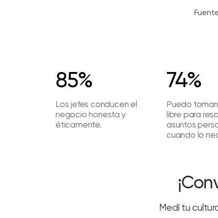
Fuente
85%
74%
Los jefes conducen el
Puedo tomar
negocio honesta y
libre para res
éticamente.
asuntos pers
cuando lo nec
¡Conv
Medí tu cultur