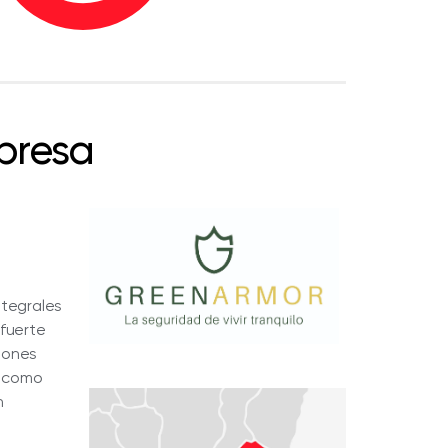
presa
ntegrales
 fuerte
ciones
s como
n