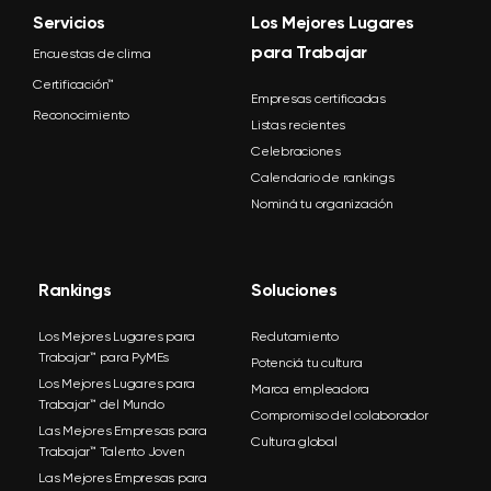
Servicios
Los Mejores Lugares
para Trabajar
Encuestas de clima
Certificación™
Empresas certificadas
Reconocimiento
Listas recientes
Celebraciones
Calendario de rankings
Nominá tu organización
Rankings
Soluciones
Los Mejores Lugares para
Reclutamiento
Trabajar™ para PyMEs
Potenciá tu cultura
Los Mejores Lugares para
Marca empleadora
Trabajar™ del Mundo
Compromiso del colaborador
Las Mejores Empresas para
Cultura global
Trabajar™ Talento Joven
Las Mejores Empresas para