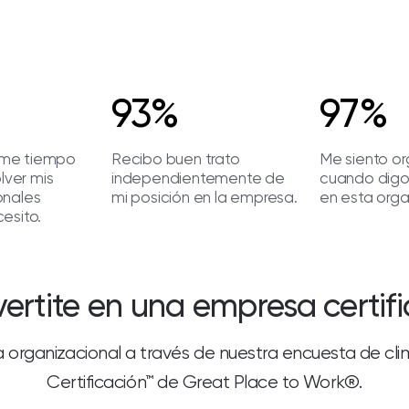
93%
97%
me tiempo
Recibo buen trato
Me siento or
olver mis
independientemente de
cuando digo
onales
mi posición en la empresa.
en esta orga
esito.
ertite en una empresa certif
a organizacional a través de nuestra encuesta de cl
Certificación™ de Great Place to Work®.