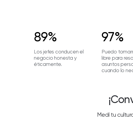
89%
97%
Los jefes conducen el
Puedo tomar
negocio honesta y
libre para res
éticamente.
asuntos pers
cuando lo nec
¡Conv
Medí tu cultur