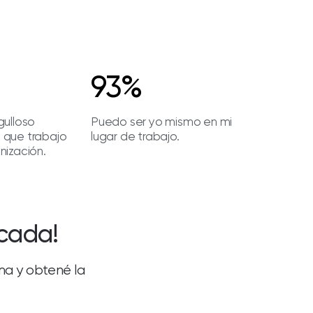
93%
gulloso
Puedo ser yo mismo en mi
 que trabajo
lugar de trabajo.
nización.
icada!
ima y obtené la