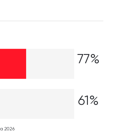
77%
61%
na 2026