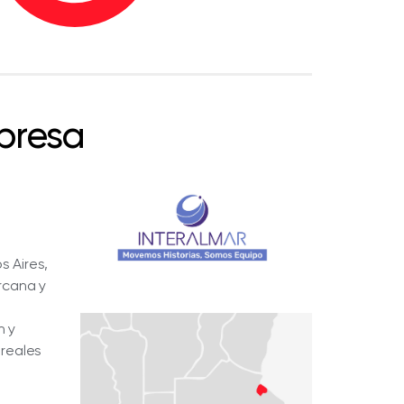
presa
s Aires,
rcana y
n y
 reales