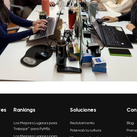
res
Rankings
Soluciones
Con
Los Mejores Lugares para
Reclutamiento
Blog
Trabajar™ para PyMEs
Potenciá tu cultura
Prens
Los Mejores Lugares para