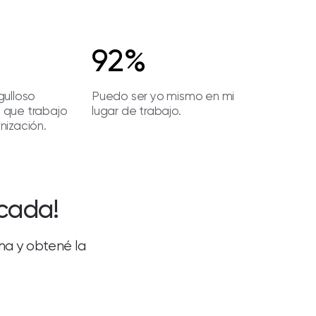
92%
gulloso
Puedo ser yo mismo en mi
 que trabajo
lugar de trabajo.
nización.
icada!
ima y obtené la