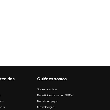
tenidos
Quiénes somos
Sobre nosotros
a
Beneficios de ser un GPTW
mes
Nuestro equipo
ars
Metodología