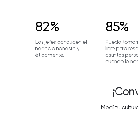
82%
85%
Los jefes conducen el
Puedo tomar
negocio honesta y
libre para res
éticamente.
asuntos pers
cuando lo nec
¡Conv
Medí tu cultur