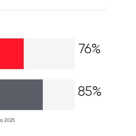
76%
85%
na 2025