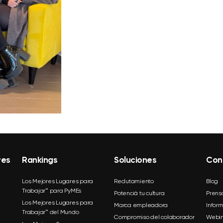
res
Rankings
Soluciones
Con
Los Mejores Lugares para
Reclutamiento
Blog
Trabajar™ para PyMEs
Potenciá tu cultura
Prens
Los Mejores Lugares para
Marca empleadora
Infor
Trabajar™ del Mundo
Compromiso del colaborador
Webin