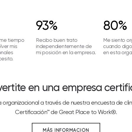
93%
80%
me tiempo
Recibo buen trato
Me siento or
olver mis
independientemente de
cuando digo
onales
mi posición en la empresa.
en esta orga
esito.
ertite en una empresa certif
a organizacional a través de nuestra encuesta de cl
Certificación™ de Great Place to Work®.
MÁS INFORMACIÓN