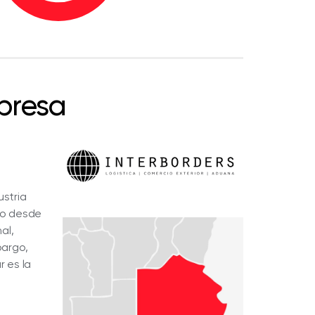
presa
stria
bro desde
al,
bargo,
 es la