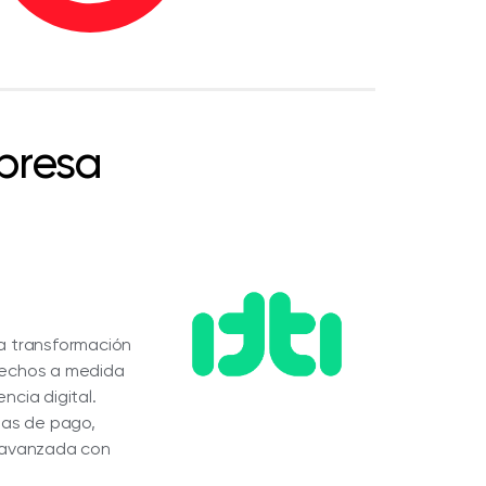
presa
la transformación
 hechos a medida
encia digital.
las de pago,
d avanzada con