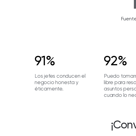
Fuente
91%
92%
Los jefes conducen el
Puedo tomar
negocio honesta y
libre para res
éticamente.
asuntos pers
cuando lo nec
¡Conv