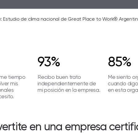
: Estudio de clima nacional de Great Place to Work® Argenti
93%
85%
me tiempo
Recibo buen trato
Me siento or
olver mis
independientemente de
cuando digo
onales
mi posición en la empresa.
en esta orga
esito.
ertite en una empresa certif