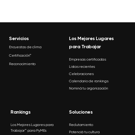
Servicios
Los Mejores Lugares
para Trabajar
Encuestas de clima
Certificación™
Empresas certificadas
Reconocimiento
Listas recientes
Celebraciones
Calendario de rankings
Nominá tu organización
Rankings
Soluciones
Los Mejores Lugares para
Reclutamiento
Trabajar™ para PyMEs
Potenciá tu cultura