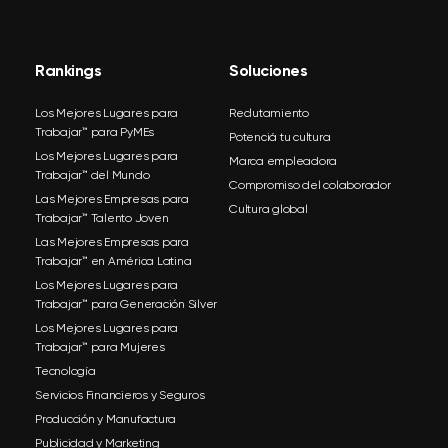
Rankings
Soluciones
Los Mejores Lugares para
Reclutamiento
Trabajar™ para PyMEs
Potenciá tu cultura
Los Mejores Lugares para
Marca empleadora
Trabajar™ del Mundo
Compromiso del colaborador
Las Mejores Empresas para
Cultura global
Trabajar™ Talento Joven
Las Mejores Empresas para
Trabajar™ en América Latina
Los Mejores Lugares para
Trabajar™ para Generación Silver
Los Mejores Lugares para
Trabajar™ para Mujeres
Tecnología
Servicios Financieros y Seguros
Producción y Manufactura
Publicidad y Marketing