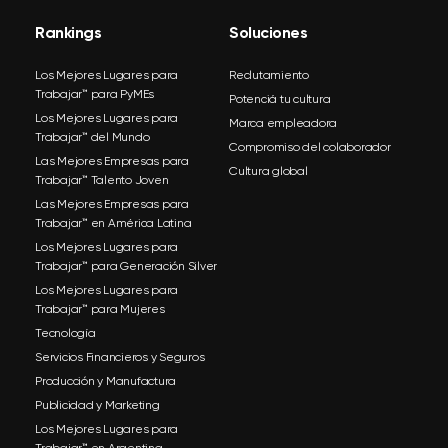
Rankings
Soluciones
Los Mejores Lugares para
Reclutamiento
Trabajar™ para PyMEs
Potenciá tu cultura
Los Mejores Lugares para
Marca empleadora
Trabajar™ del Mundo
Compromiso del colaborador
Las Mejores Empresas para
Cultura global
Trabajar™ Talento Joven
Las Mejores Empresas para
Trabajar™ en América Latina
Los Mejores Lugares para
Trabajar™ para Generación Silver
Los Mejores Lugares para
Trabajar™ para Mujeres
Tecnología
Servicios Financieros y Seguros
Producción y Manufactura
Publicidad y Marketing
Los Mejores Lugares para
Trabajar™ en Argentina