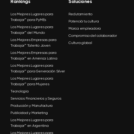
Rankings
Soluciones
Los Mejores Lugares para
Reclutamiento
Trabajar™ para PyMEs
Potenciá tu cultura
Los Mejores Lugares para
Marca empleadora
Trabajar™ del Mundo
Compromiso del colaborador
Las Mejores Empresas para
Cultura global
Trabajar™ Talento Joven
Las Mejores Empresas para
Trabajar™ en América Latina
Los Mejores Lugares para
Trabajar™ para Generación Silver
Los Mejores Lugares para
Trabajar™ para Mujeres
Tecnología
Servicios Financieros y Seguros
Producción y Manufactura
Publicidad y Marketing
Los Mejores Lugares para
Trabajar™ en Argentina
Los Mejores Lugares para