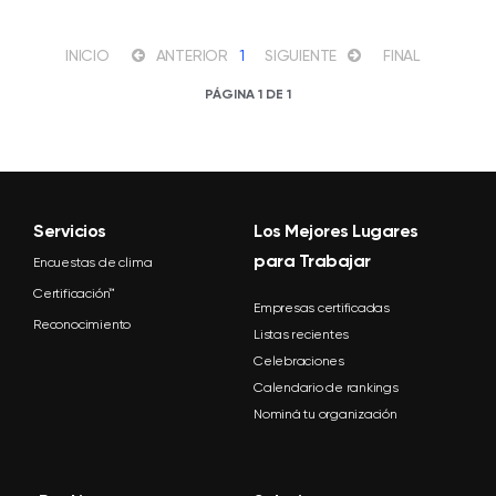
INICIO
ANTERIOR
1
SIGUIENTE
FINAL
PÁGINA 1 DE 1
Servicios
Los Mejores Lugares
para Trabajar
Encuestas de clima
Certificación™
Empresas certificadas
Reconocimiento
Listas recientes
Celebraciones
Calendario de rankings
Nominá tu organización