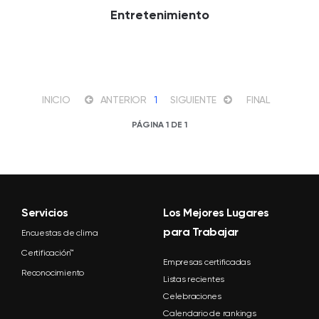
Entretenimiento
INICIO
ANTERIOR
1
SIGUIENTE
FINAL
PÁGINA 1 DE 1
Servicios
Los Mejores Lugares
para Trabajar
Encuestas de clima
Certificación™
Empresas certificadas
Reconocimiento
Listas recientes
Celebraciones
Calendario de rankings