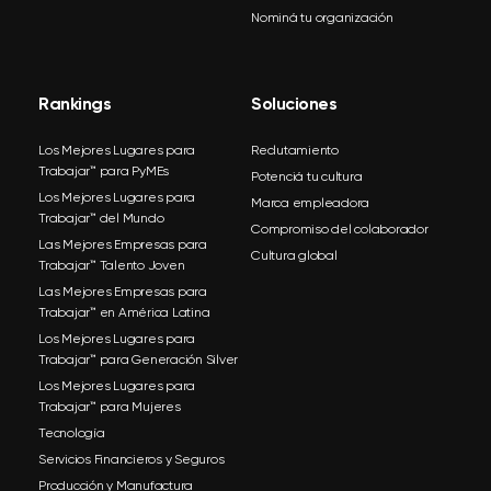
Nominá tu organización
Rankings
Soluciones
Los Mejores Lugares para
Reclutamiento
Trabajar™ para PyMEs
Potenciá tu cultura
Los Mejores Lugares para
Marca empleadora
Trabajar™ del Mundo
Compromiso del colaborador
Las Mejores Empresas para
Cultura global
Trabajar™ Talento Joven
Las Mejores Empresas para
Trabajar™ en América Latina
Los Mejores Lugares para
Trabajar™ para Generación Silver
Los Mejores Lugares para
Trabajar™ para Mujeres
Tecnología
Servicios Financieros y Seguros
Producción y Manufactura